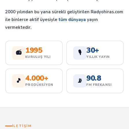
2000 yılından bu yana sürekli geliştirilen Radyohiras.com
ile binlerce aktif üyesiyle
tüm dünyaya
yayın
vermektedir.
1995
30+
📻
🎙️
KURULUŞ YILI
YILLIK YAYIN
4.000+
90.8
🎵
📡
PRODÜKSIYON
FM FREKANSI
İLETIŞIM