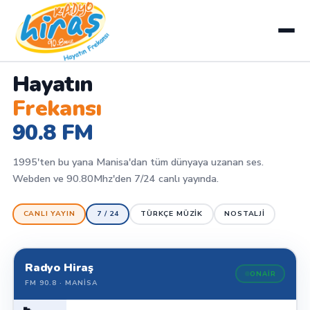
Hayatın
Frekansı
90.8 FM
1995'ten bu yana Manisa'dan tüm dünyaya uzanan ses.
Webden ve 90.80Mhz'den 7/24 canlı yayında.
CANLI YAYIN
7 / 24
TÜRKÇE MÜZIK
NOSTALJI
Radyo Hiraş
ONAIR
FM 90.8 · MANISA